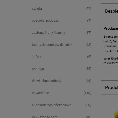
(41)
święta
Bezpi
(7)
pościele, poduszki
Produce
(17)
zasłony, firany, tkaniny
Streets Ah
Unit 6, Bel
(93)
tapety do domków dla lalek
Newnham In
PL7 4JH Pl
(9)
kafelki
sales@sa-i
017523382
(85)
podłoga
(45)
drzwi, okna, schody
Produ
(118)
oświetlenie
(90)
akcesoria wykończeniowe
(40)
DIY - zrób to sam