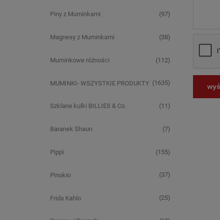
(97)
Piny z Muminkami
(38)
Magnesy z Muminkami
(112)
Muminkowe różności
(1635)
MUMINKI- WSZYSTKIE PRODUKTY
wyśl
(11)
Szklane kulki BILLIES & Co.
(7)
Baranek Shaun
(155)
Pippi
(37)
Pinokio
(25)
Frida Kahlo