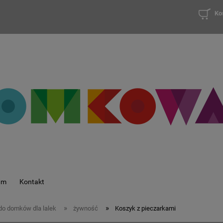
Ko
am
Kontakt
»
»
nie do domków dla lalek
żywność
Koszyk z pieczarkami