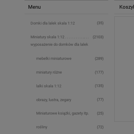
Menu
Koszyk
(35)
Domki dla lalek skala 1:12
(2103)
Miniatury skala 1:12 . . . . . . . . . . .. . .
wyposażenie do domków dla lalek
(289)
mebelki miniaturowe
(177)
miniatury różne
(135)
lalki skala 1:12
(77)
obrazy, lustra, zegary
(25)
Miniaturowe książki, gazety itp.
(72)
rośliny