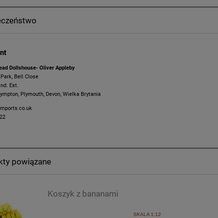
eczeństwo
nt
ead Dollshouse- Oliver Appleby
l Park, Bell Close
d. Est.
ympton, Plymouth, Devon, Wielka Brytania
mports.co.uk
22
kty powiązane
Koszyk z bananami
SKALA 1:12