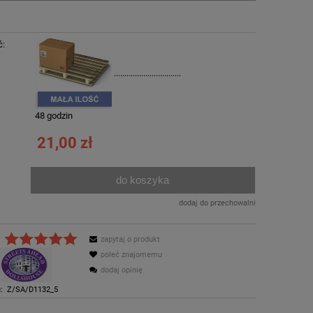
ć:
................................
:
48 godzin
21,00 zł
do koszyka
.
dodaj do przechowalni
zapytaj o produkt
poleć znajomemu
dodaj opinię
:
Z/SA/D1132_5