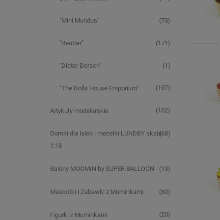
(73)
"Mini Mundus"
(171)
"Reutter"
(1)
"Dieter Dorsch"
(197)
"The Dolls House Emporium"
(102)
Artykuły modelarskie
(68)
Domki dla lalek i mebelki LUNDBY skala
1:18
(13)
Balony MOOMIN by SUPER BALLOON
(80)
Maskotki i Zabawki z Muminkami
(20)
Figurki z Muminkami