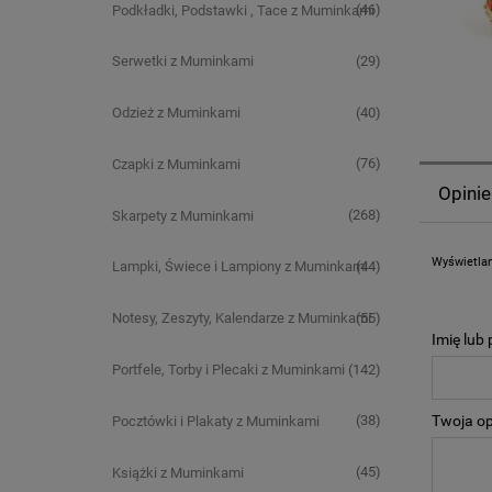
(46)
Podkładki, Podstawki , Tace z Muminkami
(29)
Serwetki z Muminkami
(40)
Odzież z Muminkami
(76)
Czapki z Muminkami
Opinie
(268)
Skarpety z Muminkami
Wyświetlan
(44)
Lampki, Świece i Lampiony z Muminkami
(55)
Notesy, Zeszyty, Kalendarze z Muminkami
Imię lub
(142)
Portfele, Torby i Plecaki z Muminkami
Twoja op
(38)
Pocztówki i Plakaty z Muminkami
(45)
Książki z Muminkami