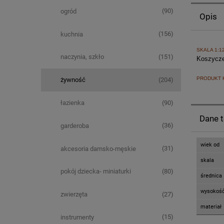
(90)
ogród
Opis
(156)
kuchnia
SKALA 1:1
(151)
naczynia, szkło
Koszycze
PRODUKT 
(204)
żywność
(90)
łazienka
Dane 
(36)
garderoba
wiek od
(31)
akcesoria damsko-męskie
skala
(80)
pokój dziecka- miniaturki
średnica
wysokoś
(27)
zwierzęta
materiał
(15)
instrumenty