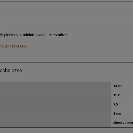
2
k pleciony z miniaturowymi pieczarkami.
KOLEKCJONERSKI
techniczne
14 lat
1:12
2,5 cm
ć
2 cm
słomka / mod