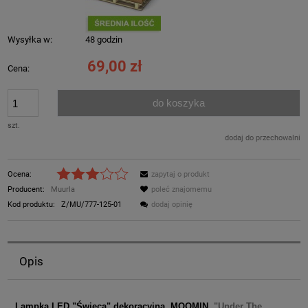
Wysyłka w:
48 godzin
69,00 zł
Cena:
do koszyka
szt.
dodaj do przechowalni
Ocena:
zapytaj o produkt
Producent:
Muurla
poleć znajomemu
Kod produktu:
Z/MU/777-125-01
dodaj opinię
Opis
Lampka LED "Świeca" dekoracyjna MOOMI
N
"Under The