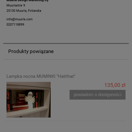
Muurla Design Marketing Oy
Muurlantie 9
25130 Muurla, Finlandia
info@muurla.com
0207118899
Produkty powiązane
Lampka nocna MUMINKI "Hatifnat"
135,00 zł
powiadom o dostępności