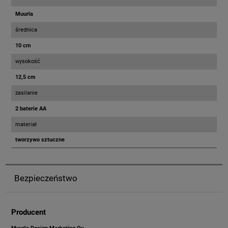
Muurla
średnica
10 cm
wysokość
12,5 cm
zasilanie
2 baterie AA
materiał
tworzywo sztuczne
Bezpieczeństwo
Producent