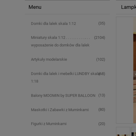
Menu
Lampk
(35)
Domki dla lalek skala 1:12
(2104)
Miniatury skala 1:12 . . . . . . . . . . .. . .
wyposażenie do domków dla lalek
(102)
Artykuły modelarskie
(68)
Domki dla lalek i mebelki LUNDBY skala
1:18
(13)
Balony MOOMIN by SUPER BALLOON
(80)
Maskotki i Zabawki z Muminkami
(20)
Figurki z Muminkami