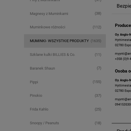
Bezpi
(38)
Magnesy z Muminkami
Produce
(112)
Muminkowe różności
Oy Anglo-N
Hyttimesta
(1635)
MUMINKI- WSZYSTKIE PRODUKTY
02780 Espo
myynti@ang
(11)
Szklane kulki BILLIES & Co.
+358 (0)9 
(7)
Baranek Shaun
Osoba o
Oy Anglo-N
(155)
Pippi
Hyttimesta
02780 Espo
(37)
Pinokio
myynti@ang
094153530
(25)
Frida Kahlo
(18)
Snoopy / Peanuts