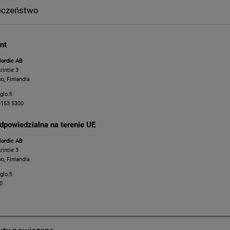
eczeństwo
nt
ordic AB
rintie 3
o, Finlandia
lo.fi
4153 5300
dpowiedzialna na terenie UE
ordic AB
rintie 3
o, Finlandia
lo.fi
0