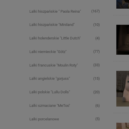
(167)
Lalki hiszpańskie " Paola Reina"
(10)
Lalki hiszpańskie "Miniland"
(4)
Lalki holenderskie "Little Dutch"
(77)
Lalki niemieckie "Götz"
(33)
Lalki francuskie "Moulin Roty"
(15)
Lalki angielskie "gorjuss"
(20)
Lalki polskie "Lullu Dolls"
(6)
Lalki szmaciane "MeToo"
(5)
Lalki porcelanowe