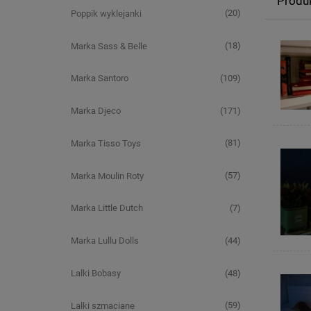
Produ
(20)
Poppik wyklejanki
(18)
Marka Sass & Belle
(109)
Marka Santoro
(171)
Marka Djeco
(81)
Marka Tisso Toys
(57)
Marka Moulin Roty
(7)
Marka Little Dutch
(44)
Marka Lullu Dolls
(48)
Lalki Bobasy
(59)
Lalki szmaciane