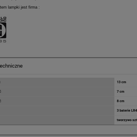
em lampki jest firma :
techniczne
ć
13 cm
ć
7 cm
ć
8 cm
3 baterie LR
tworzywo sz