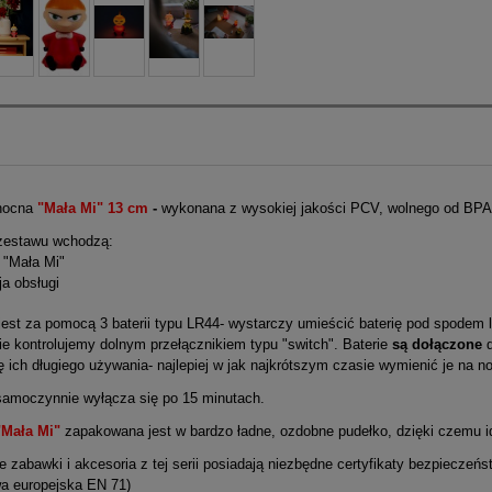
nocna
"Mała Mi" 13 cm
-
wykonana z wysokiej jakości PCV, wolnego od BPA 
zestawu wchodzą:
 "Mała Mi"
ja obsługi
jest za pomocą 3 baterii typu LR44- wystarczy umieścić baterię pod spodem l
e kontrolujemy dolnym przełącznikiem typu "switch". Baterie
są dołączone
d
ę ich długiego używania- najlepiej w jak najkrótszym czasie wymienić je na n
amoczynnie wyłącza się po 15 minutach.
Mała Mi"
zapakowana jest w bardzo ładne, ozdobne pudełko, dzięki czemu id
 zabawki i akcesoria z tej serii posiadają niezbędne certyfikaty bezpiecze
wa europejska EN 71)