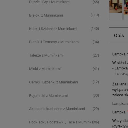
(65)
Puzzle i Gry z Muminkami
(110)
Breloki z Muminkami
(145)
Kubki i Szklanki z Muminkami
Opis
(34)
Butelki i Termosy z Muminkami
Lampka 
(27)
Talerze z Muminkami
W skład 
- Lampka
(41)
Miski z Muminkami
- instrukc
(12)
Garnki i Dzbanki z Muminkami
Zasilana 
wyłączani
zaleca si
(30)
Pojemniki z Muminkami
Lampka s
(29)
Akcesoria kuchenne z Muminkami
Lampka
"
Wszystkie
(46)
Podkładki, Podstawki , Tace z Muminkami
(dyrekty