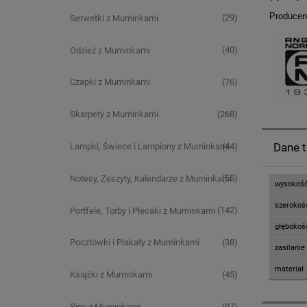
Producent
(29)
Serwetki z Muminkami
(40)
Odzież z Muminkami
(76)
Czapki z Muminkami
(268)
Skarpety z Muminkami
Dane 
(44)
Lampki, Świece i Lampiony z Muminkami
(55)
Notesy, Zeszyty, Kalendarze z Muminkami
wysokoś
szerokoś
(142)
Portfele, Torby i Plecaki z Muminkami
głębokoś
(38)
Pocztówki i Plakaty z Muminkami
zasilanie
materiał
(45)
Książki z Muminkami
(97)
Piny z Muminkami