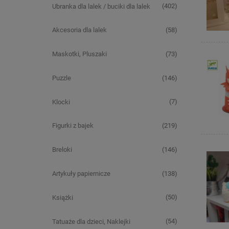
(402)
Ubranka dla lalek / buciki dla lalek
(58)
Akcesoria dla lalek
(73)
Maskotki, Pluszaki
(146)
Puzzle
(7)
Klocki
(219)
Figurki z bajek
(146)
Breloki
(138)
Artykuły papiernicze
(50)
Książki
(54)
Tatuaże dla dzieci, Naklejki