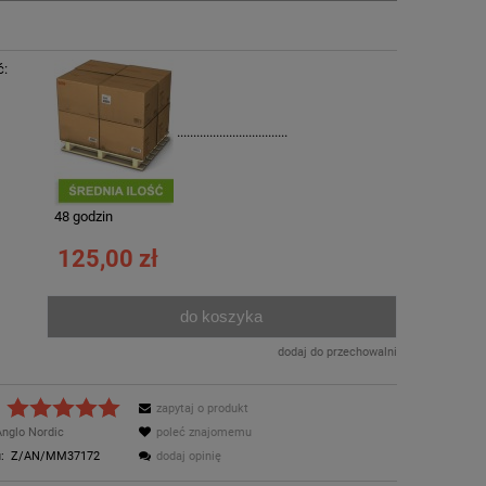
ć:
..................................
:
48 godzin
125,00 zł
do koszyka
.
dodaj do przechowalni
zapytaj o produkt
Anglo Nordic
poleć znajomemu
:
Z/AN/MM37172
dodaj opinię