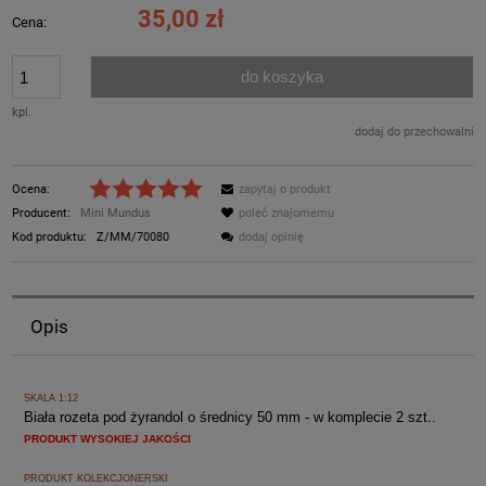
35,00 zł
Cena:
do koszyka
kpl.
dodaj do przechowalni
Ocena:
zapytaj o produkt
Producent:
Mini Mundus
poleć znajomemu
Kod produktu:
Z/MM/70080
dodaj opinię
Opis
SKALA 1:12
Biała rozeta pod żyrandol o średnicy 50 mm - w komplecie 2 szt..
PRODUKT WYSOKIEJ JAKOŚCI
PRODUKT KOLEKCJONERSKI