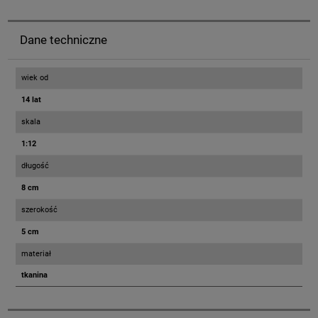
Dane techniczne
wiek od
14 lat
skala
1:12
długość
8 cm
szerokość
5 cm
materiał
tkanina