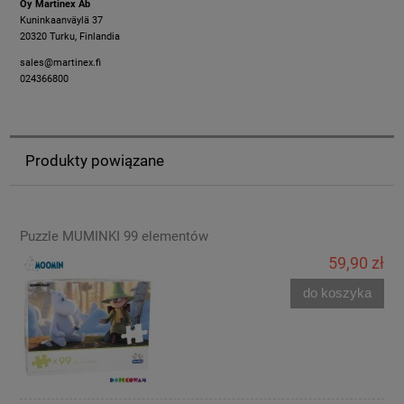
Oy Martinex Ab
Kuninkaanväylä 37
20320 Turku, Finlandia
sales@martinex.fi
024366800
Produkty powiązane
Puzzle MUMINKI 99 elementów
59,90 zł
do koszyka