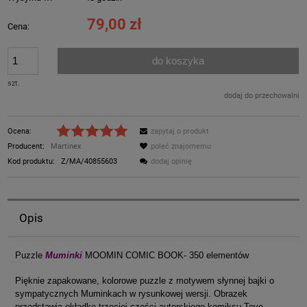
79,00 zł
Cena:
do koszyka
szt.
dodaj do przechowalni
Ocena:
zapytaj o produkt
Producent:
Martinex
poleć znajomemu
Kod produktu:
Z/MA/40855603
dodaj opinię
Opis
Puzzle
Muminki
MOOMIN COMIC BOOK- 350 elementów
Pięknie zapakowane, kolorowe puzzle z motywem słynnej bajki o
sympatycznych Muminkach w rysunkowej wersji. Obrazek
przedstawia okładkę trzeciej części autorskiego komiksu Tove