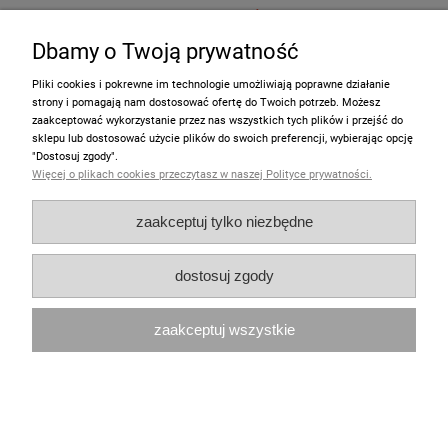
139,00 zł
Dbamy o Twoją prywatność
do koszyka
Pliki cookies i pokrewne im technologie umożliwiają poprawne działanie
strony i pomagają nam dostosować ofertę do Twoich potrzeb. Możesz
zaakceptować wykorzystanie przez nas wszystkich tych plików i przejść do
sklepu lub dostosować użycie plików do swoich preferencji, wybierając opcję
"Dostosuj zgody".
Więcej o plikach cookies przeczytasz w naszej Polityce prywatności.
zaakceptuj tylko niezbędne
dostosuj zgody
zaakceptuj wszystkie
Miniaturowy stolik okrągły z krzesłami