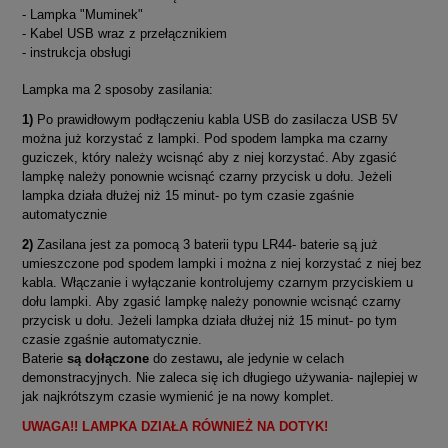
- Lampka "Muminek"
- Kabel USB wraz z przełącznikiem
- instrukcja obsługi
Lampka ma 2 sposoby zasilania:
1)
Po prawidłowym podłączeniu kabla USB do zasilacza USB 5V
można już korzystać z lampki. Pod spodem lampka ma czarny
guziczek, który należy wcisnąć aby z niej korzystać. Aby zgasić
lampkę należy ponownie wcisnąć czarny przycisk u dołu. Jeżeli
lampka działa dłużej niż 15 minut- po tym czasie zgaśnie
automatycznie
2)
Zasilana jest za pomocą 3 baterii typu LR44- baterie są już
umieszczone pod spodem lampki i można z niej korzystać z niej bez
kabla. Włączanie i wyłączanie kontrolujemy czarnym przyciskiem u
dołu lampki. Aby zgasić lampkę należy ponownie wcisnąć czarny
przycisk u dołu. Jeżeli lampka działa dłużej niż 15 minut- po tym
czasie zgaśnie automatycznie.
Baterie
są dołączone
do zestawu
,
ale jedynie w celach
demonstracyjnych. Nie zaleca się ich długiego używania- najlepiej w
jak najkrótszym czasie wymienić je na nowy komplet.
UWAGA!! LAMPKA DZIAŁA RÓWNIEŻ NA DOTYK!