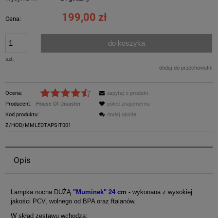
199,00 zł
Cena:
do koszyka
szt.
dodaj do przechowalni
Ocena:
zapytaj o produkt
Producent:
House Of Disaster
poleć znajomemu
Kod produktu:
dodaj opinię
Z/HOD/MMLEDTAPSIT001
Opis
Lampka nocna DUŻĄ
"Muminek" 24 cm
-
wykonana z wysokiej
jakości PCV, wolnego od BPA oraz ftalanów.
W skład zestawu wchodzą: