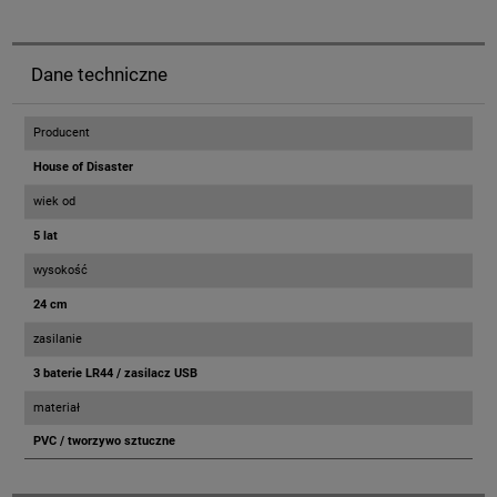
Dane techniczne
Producent
House of Disaster
wiek od
5 lat
wysokość
24 cm
zasilanie
3 baterie LR44 / zasilacz USB
materiał
PVC / tworzywo sztuczne