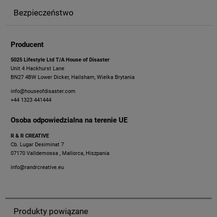
Bezpieczeństwo
Producent
5025 Lifestyle Ltd T/A House of Disaster
Unit 4 Hackhurst Lane
BN27 4BW Lower Dicker, Hailsham, Wielka Brytania
info@houseofdisaster.com
+44 1323 441444
Osoba odpowiedzialna na terenie UE
R & R CREATIVE
Cb. Lugar Desiminat 7
07170 Valldemossa , Mallorca, Hiszpania
info@randrcreative.eu
Produkty powiązane