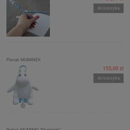
do koszyka
Plecak MUMINEK
155,00 zł
do koszyka
Brelok MUMINKI "Muminek"