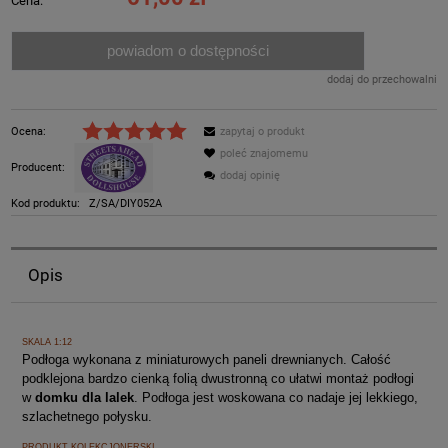
Cena:
powiadom o dostępności
dodaj do przechowalni
Ocena:
zapytaj o produkt
poleć znajomemu
Producent:
dodaj opinię
Kod produktu:
Z/SA/DIY052A
Opis
SKALA 1:12
Podłoga wykonana z miniaturowych paneli drewnianych. Całość
podklejona bardzo cienką folią dwustronną co ułatwi montaż podłogi
w
domku dla lalek
. Podłoga jest woskowana co nadaje jej lekkiego,
szlachetnego połysku.
PRODUKT KOLEKCJONERSKI