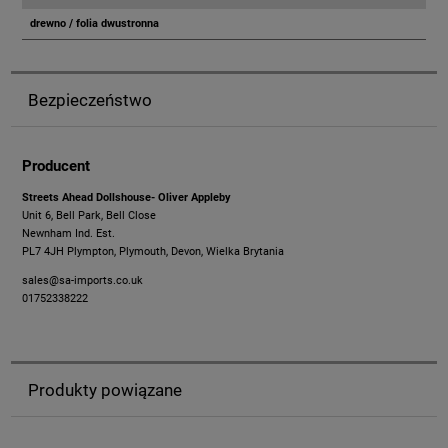
drewno / folia dwustronna
Bezpieczeństwo
Producent
Streets Ahead Dollshouse- Oliver Appleby
Unit 6, Bell Park, Bell Close
Newnham Ind. Est.
PL7 4JH Plympton, Plymouth, Devon, Wielka Brytania
sales@sa-imports.co.uk
01752338222
Produkty powiązane