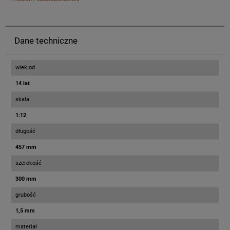
Dane techniczne
wiek od
14 lat
skala
1:12
długość
457 mm
szerokość
300 mm
grubość
1,5 mm
materiał