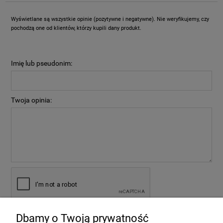
Wyświetlane są wszystkie opinie (pozytywne i negatywne). Nie weryfikujemy, czy
pochodzą one od klientów, którzy kupili dany produkt.
Imię lub pseudonim:
Twoja opinia:
Dbamy o Twoją prywatność
wyślij