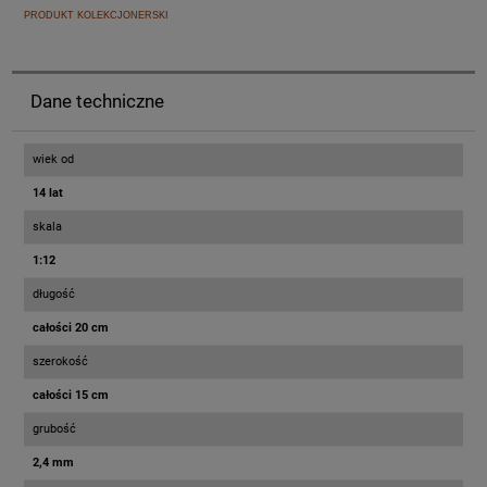
PRODUKT KOLEKCJONERSKI
Dane techniczne
wiek od
14 lat
skala
1:12
długość
całości 20 cm
szerokość
całości 15 cm
grubość
2,4 mm