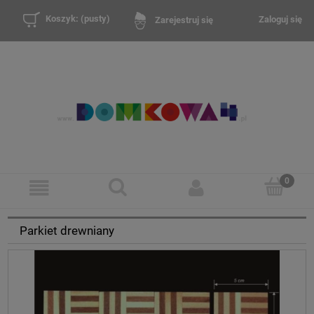
Koszyk:
(pusty)
Zaloguj się
Zarejestruj się
Parkiet drewniany