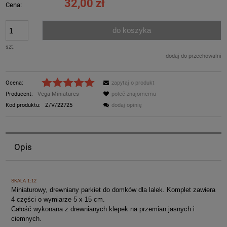
32,00 zł
Cena:
do koszyka
szt.
dodaj do przechowalni
Ocena:
zapytaj o produkt
Producent:
Vega Miniatures
poleć znajomemu
Kod produktu:
Z/V/22725
dodaj opinię
Opis
SKALA 1:12
Miniaturowy, drewniany parkiet do domków dla lalek. Komplet zawiera
4 części o wymiarze 5 x 15 cm.
Całość wykonana z drewnianych klepek na przemian jasnych i
ciemnych.