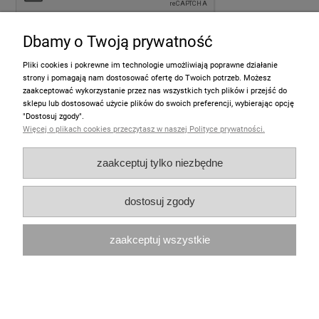
Dbamy o Twoją prywatność
wyślij
Pliki cookies i pokrewne im technologie umożliwiają poprawne działanie
strony i pomagają nam dostosować ofertę do Twoich potrzeb. Możesz
zaakceptować wykorzystanie przez nas wszystkich tych plików i przejść do
sklepu lub dostosować użycie plików do swoich preferencji, wybierając opcję
Informacje
"Dostosuj zgody".
Więcej o plikach cookies przeczytasz w naszej Polityce prywatności.
Pomoc
zaakceptuj tylko niezbędne
Moje konto
dostosuj zgody
Zakupy
zaakceptuj wszystkie
Polecamy
pokaż pełną wersję strony
Sklep internetowy Shoper.pl