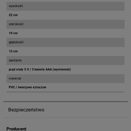
wysokość
22 cm
szerokość
19 cm
głębokość
13 cm
zasilanie
prąd stały 5 V / 3 baterie AAA (wymiennie)
materiał
PVC / tworzywo sztuczne
Bezpieczeństwo
Producent