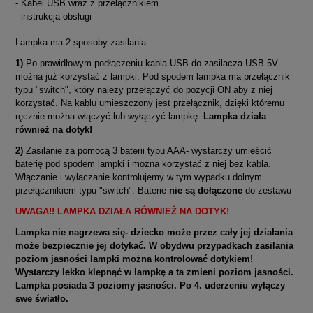
- Kabel USB wraz z przełącznikiem
- instrukcja obsługi
Lampka ma 2 sposoby zasilania:
1)
Po prawidłowym podłączeniu kabla USB do zasilacza USB 5V
można już korzystać z lampki. Pod spodem lampka ma przełącznik
typu "switch", który należy przełączyć do pozycji ON aby z niej
korzystać. Na kablu umieszczony jest przełącznik, dzięki któremu
ręcznie można włączyć lub wyłączyć lampkę.
Lampka działa
również na dotyk!
2)
Zasilanie za pomocą 3 baterii typu AAA- wystarczy umieścić
baterię pod spodem lampki i można korzystać z niej bez kabla.
Włączanie i wyłączanie kontrolujemy w tym wypadku dolnym
przełącznikiem typu "switch". Baterie
nie są dołączone
do zestawu
UWAGA!! LAMPKA DZIAŁA RÓWNIEŻ NA DOTYK!
Lampka nie nagrzewa się- dziecko może przez cały jej działania
może bezpiecznie jej dotykać. W obydwu przypadkach zasilania
poziom jasności lampki można kontrolować dotykiem!
Wystarczy lekko klepnąć w lampkę a ta zmieni poziom jasności.
Lampka posiada 3 poziomy jasności. Po 4. uderzeniu wyłączy
swe światło.