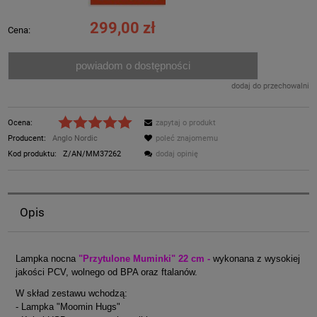
299,00 zł
Cena:
powiadom o dostępności
dodaj do przechowalni
Ocena:
zapytaj o produkt
Producent:
Anglo Nordic
poleć znajomemu
Kod produktu:
Z/AN/MM37262
dodaj opinię
Opis
Lampka nocna
"Przytulone Muminki" 22 cm -
wykonana z wysokiej
jakości PCV, wolnego od BPA oraz ftalanów.
W skład zestawu wchodzą:
- Lampka "Moomin Hugs"