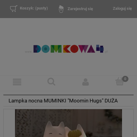
Koszyk:
(pusty)
Zaloguj się
Zarejestruj się
Lampka nocna MUMINKI "Moomin Hugs" DUŻA