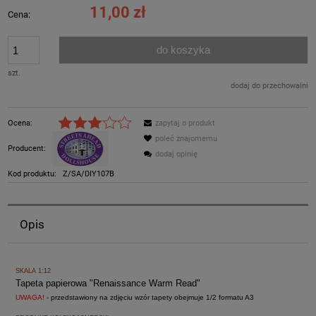
11,00 zł
Cena:
do koszyka
szt.
dodaj do przechowalni
Ocena:
zapytaj o produkt
poleć znajomemu
Producent:
dodaj opinię
Kod produktu:
Z/SA/DIY107B
Opis
SKALA 1:12
Tapeta papierowa "Renaissance Warm Read"
UWAGA!
- przedstawiony na zdjęciu wzór tapety obejmuje 1/2 formatu A3