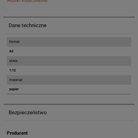
PRODUKT KOLEKCJONERSKI
Dane techniczne
format
A3
skala
1:12
materiał
papier
Bezpieczeństwo
Producent