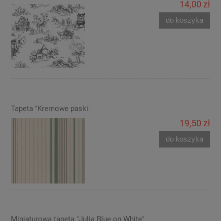
14,00 zł
do koszyka
Tapeta "Kremowe paski"
19,50 zł
do koszyka
Miniaturowa tapeta "Julia Blue on White"