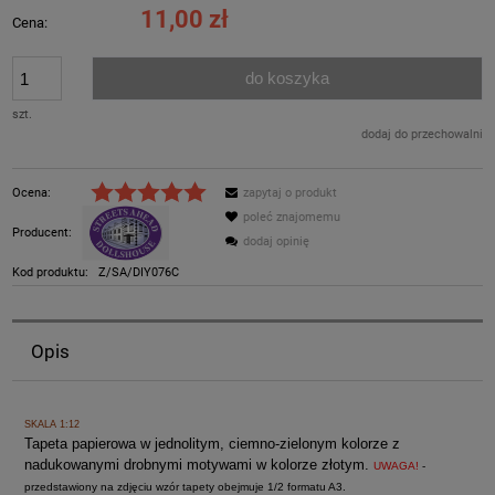
11,00 zł
Cena:
do koszyka
szt.
dodaj do przechowalni
Ocena:
zapytaj o produkt
poleć znajomemu
Producent:
dodaj opinię
Kod produktu:
Z/SA/DIY076C
Opis
SKALA 1:12
Tapeta papierowa w jednolitym, ciemno-zielonym kolorze z
nadukowanymi drobnymi motywami w kolorze złotym.
UWAGA!
-
przedstawiony na zdjęciu wzór tapety obejmuje 1/2 formatu A3.