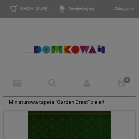
Koszyk:
(pusty)
Zaloguj się
Zarejestruj się
Miniaturowa tapeta "Garden Crest" zieleń