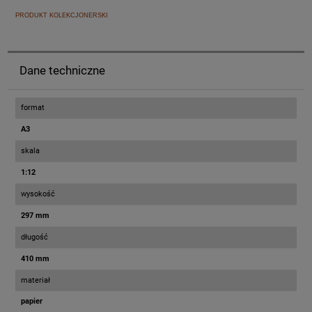
PRODUKT KOLEKCJONERSKI
Dane techniczne
format
A3
skala
1:12
wysokość
297 mm
długość
410 mm
materiał
papier