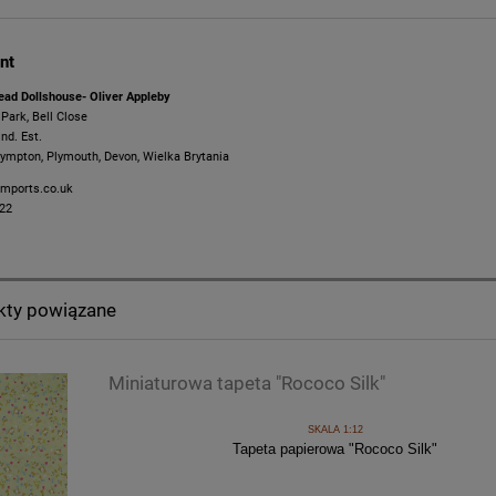
nt
ead Dollshouse- Oliver Appleby
l Park, Bell Close
d. Est.
ympton, Plymouth, Devon, Wielka Brytania
mports.co.uk
22
kty powiązane
Miniaturowa tapeta "Rococo Silk"
SKALA 1:12
Tapeta papierowa "Rococo Silk"