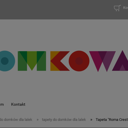
Ko
am
Kontakt
»
»
nie do domków dla lalek
tapety do domków dla lalek
Tapeta "Roma Crest