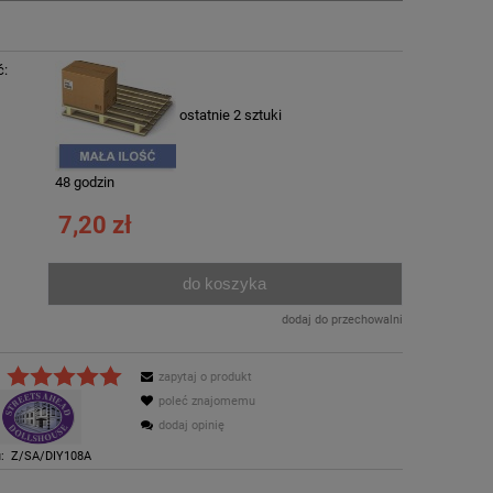
ć:
ostatnie 2 sztuki
:
48 godzin
7,20 zł
do koszyka
.
dodaj do przechowalni
zapytaj o produkt
poleć znajomemu
dodaj opinię
:
Z/SA/DIY108A