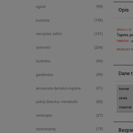
(90)
ogród
Opis
(156)
kuchnia
SKALA 1:12
(151)
naczynia, szkło
Tapeta p
UWAGA!
- 
(204)
żywność
PRODUKT K
(90)
łazienka
Dane 
(36)
garderoba
(31)
akcesoria damsko-męskie
format
skala
(80)
pokój dziecka- miniaturki
materiał
(27)
zwierzęta
(15)
instrumenty
Bezpi