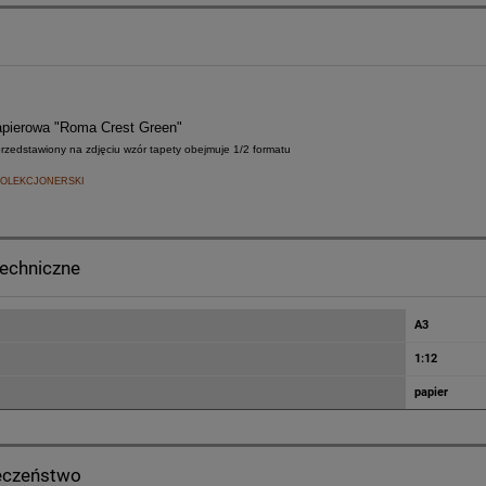
apierowa "Roma Crest Green"
przedstawiony na zdjęciu wzór tapety obejmuje 1/2 formatu
OLEKCJONERSKI
techniczne
A3
1:12
papier
eczeństwo