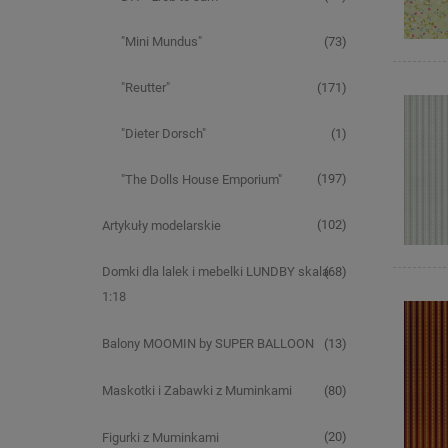
(73)
"Mini Mundus"
(171)
"Reutter"
(1)
"Dieter Dorsch"
(197)
"The Dolls House Emporium"
(102)
Artykuły modelarskie
(68)
Domki dla lalek i mebelki LUNDBY skala
1:18
(13)
Balony MOOMIN by SUPER BALLOON
(80)
Maskotki i Zabawki z Muminkami
(20)
Figurki z Muminkami