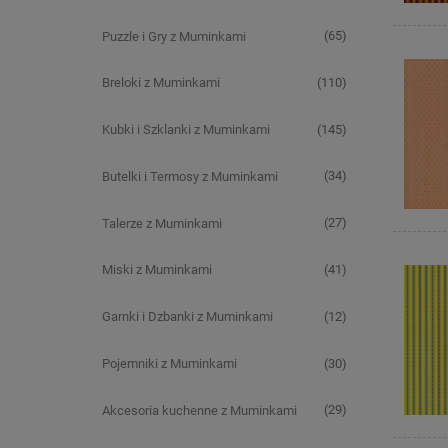
(65)
Puzzle i Gry z Muminkami
(110)
Breloki z Muminkami
(145)
Kubki i Szklanki z Muminkami
(34)
Butelki i Termosy z Muminkami
(27)
Talerze z Muminkami
(41)
Miski z Muminkami
(12)
Garnki i Dzbanki z Muminkami
(30)
Pojemniki z Muminkami
(29)
Akcesoria kuchenne z Muminkami