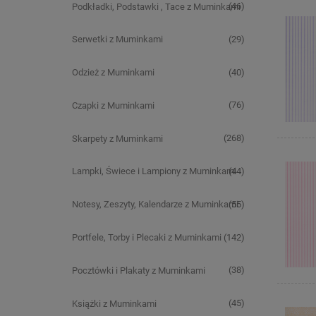
(46)
Podkładki, Podstawki , Tace z Muminkami
(29)
Serwetki z Muminkami
(40)
Odzież z Muminkami
(76)
Czapki z Muminkami
(268)
Skarpety z Muminkami
(44)
Lampki, Świece i Lampiony z Muminkami
(55)
Notesy, Zeszyty, Kalendarze z Muminkami
(142)
Portfele, Torby i Plecaki z Muminkami
(38)
Pocztówki i Plakaty z Muminkami
(45)
Książki z Muminkami