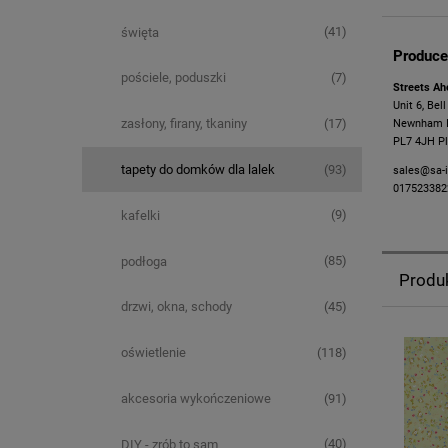
(41)
święta
Produce
(7)
pościele, poduszki
Streets Ah
Unit 6, Bel
(17)
zasłony, firany, tkaniny
Newnham In
PL7 4JH Pl
(93)
tapety do domków dla lalek
sales@sa-i
017523382
(9)
kafelki
(85)
podłoga
Produ
(45)
drzwi, okna, schody
(118)
oświetlenie
(91)
akcesoria wykończeniowe
(40)
DIY - zrób to sam