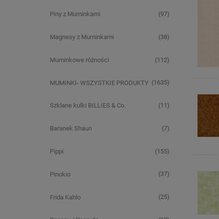
(97)
Piny z Muminkami
(38)
Magnesy z Muminkami
(112)
Muminkowe różności
(1635)
MUMINKI- WSZYSTKIE PRODUKTY
(11)
Szklane kulki BILLIES & Co.
(7)
Baranek Shaun
(155)
Pippi
(37)
Pinokio
(25)
Frida Kahlo