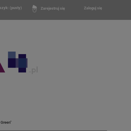
szyk:
(pusty)
Zaloguj się
Zarejestruj się
 Green"