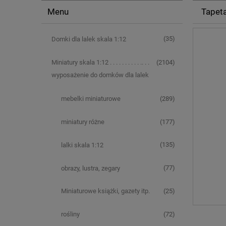
Menu
Tapeta
(35)
Domki dla lalek skala 1:12
(2104)
Miniatury skala 1:12 . . . . . . . . . . .. . .
wyposażenie do domków dla lalek
(289)
mebelki miniaturowe
(177)
miniatury różne
(135)
lalki skala 1:12
(77)
obrazy, lustra, zegary
(25)
Miniaturowe książki, gazety itp.
(72)
rośliny