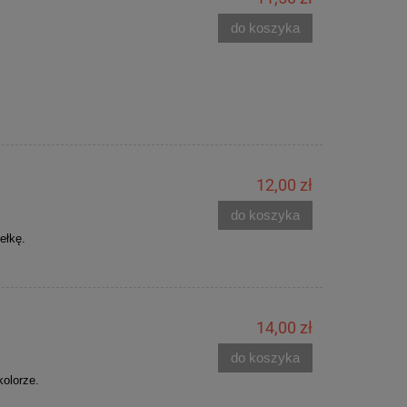
do koszyka
12,00 zł
do koszyka
ełkę.
14,00 zł
do koszyka
kolorze.