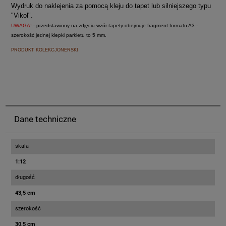
Wydruk do naklejenia za pomocą kleju do tapet lub silniejszego typu
"Vikol".
UWAGA!
- przedstawiony na zdjęciu wzór tapety obejmuje fragment formatu A3 -
szerokość jednej klepki parkietu to 5 mm.
PRODUKT KOLEKCJONERSKI
Dane techniczne
skala
1:12
długość
43,5 cm
szerokość
30,5 cm