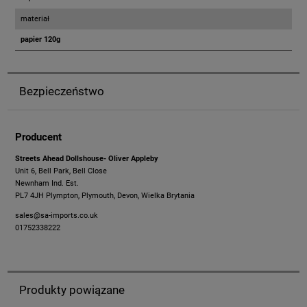
materiał
papier 120g
Bezpieczeństwo
Producent
Streets Ahead Dollshouse- Oliver Appleby
Unit 6, Bell Park, Bell Close
Newnham Ind. Est.
PL7 4JH Plympton, Plymouth, Devon, Wielka Brytania
sales@sa-imports.co.uk
01752338222
Produkty powiązane