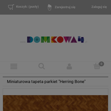
Koszyk:
(pusty)
Zaloguj się
Zarejestruj się
Miniaturowa tapeta parkiet "Herring Bone"